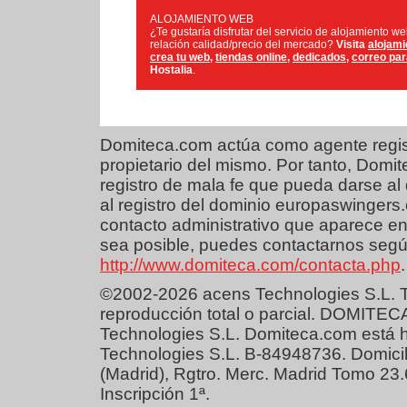
ALOJAMIENTO WEB
¿Te gustaría disfrutar del servicio de alojamiento w
relación calidad/precio del mercado?
Visita
alojami
crea tu web
,
tiendas online
,
dedicados
,
correo pa
Hostalia
.
Domiteca.com actúa como agente regist
propietario del mismo. Por tanto, Dom
registro de mala fe que pueda darse al 
al registro del dominio europaswingers
contacto administrativo que aparece en
sea posible, puedes contactarnos según
http://www.domiteca.com/contacta.php
.
©2002-2026 acens Technologies S.L. T
reproducción total o parcial. DOMITEC
Technologies S.L. Domiteca.com está 
Technologies S.L. B-84948736. Domicil
(Madrid), Rgtro. Merc. Madrid Tomo 23
Inscripción 1ª.